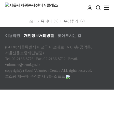
커뮤니티
수강후기
이용약관
개인정보처리방침
찾아오시는 길
(04130)서울특별시 마포구 마포대로 163, 3층(공덕동,
서울신용보증재단빌딩)
Tel. 02-2136-8776 | Fax. 02-2136-8702 | Email.
volunteer@seoul.go.kr
copyright(c) Seoul Volunteer Center. ALL rights reserved.
호스팅 제공자: 주식회사 맑은소프트