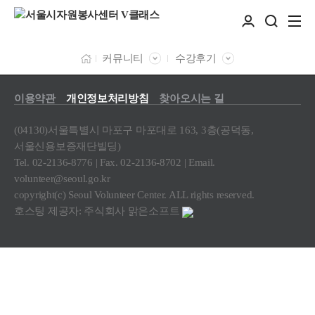
커뮤니티
수강후기
이용약관
개인정보처리방침
찾아오시는 길
(04130)서울특별시 마포구 마포대로 163, 3층(공덕동,
서울신용보증재단빌딩)
Tel. 02-2136-8776 | Fax. 02-2136-8702 | Email.
volunteer@seoul.go.kr
copyright(c) Seoul Volunteer Center. ALL rights reserved.
호스팅 제공자: 주식회사 맑은소프트