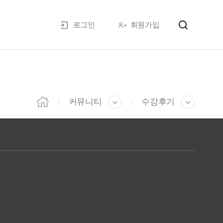
로그인
회원가입
커뮤니티
수강후기