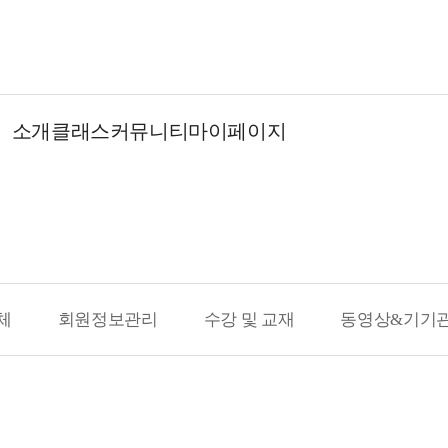
소개
클래스
커뮤니티
마이페이지
체
회원정보관리
수강 및 교재
동영상&기기