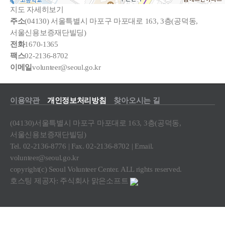
지도 자세히보기
주소
(04130) 서울특별시 마포구 마포대로 163, 3층(공덕동,
서울신용보증재단빌딩)
전화
1670-1365
팩스
02-2136-8702
이메일
volunteer@seoul.go.kr
이용약관
개인정보처리방침
찾아오시는 길
(04130)서울특별시 마포구 마포대로 163, 3층(공덕동,
서울신용보증재단빌딩)
Tel. 02-2136-8776 | Fax. 02-2136-8702 | Email.
volunteer@seoul.go.kr
copyright(c) Seoul Volunteer Center. ALL rights reserved.
호스팅 제공자: 주식회사 맑은소프트