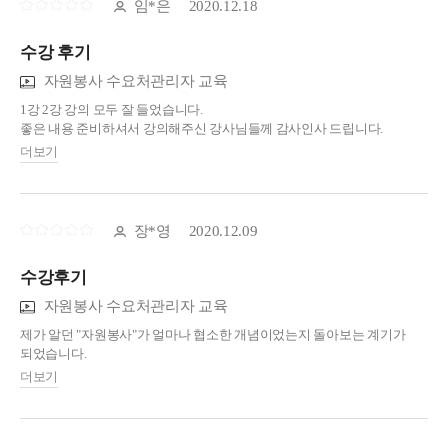
임*은
2020.12.18
수강 후기
자원봉사 수요처관리자 교육
1강 2강 강의 모두 잘 들었습니다.
좋은 내용 준비하셔서 강의해주신 강사님들께 감사인사 드립니다.
더보기
모든 자원봉사자들,
자원봉사 관리자 분들 ...
코로나19로 힘들게 시작했던 한 해 마무리 잘 하시고,
건강하고 행복한 2021년 맞이하시기를 기원합니다.
장*영
2020.12.09
고맙습니다.
수강후기
자원봉사 수요처관리자 교육
제가 알던 "자원봉사"가 얼마나 협소한 개념이었는지 돌아보는 계기가
되었습니다.
더보기
더 많이 배울 수 있는 기회가 제공되기를 바랍니다.
감사합니다