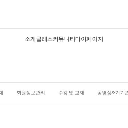
소개
클래스
커뮤니티
마이페이지
체
회원정보관리
수강 및 교재
동영상&기기