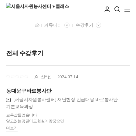
커뮤니티
수강후기
전체 수강후기
신*섭
2024.07.14
동대문구바로봉사단
[서울시자원봉사센터] 재난현장 긴급대응 바로봉사단
기본교육과정
교육잘들었습니다
알고있는것같아도현실에맞닿으면
어려울것같았는데많은도움된것같습니다계속복습도하면서잘해보게습니
더보기
다