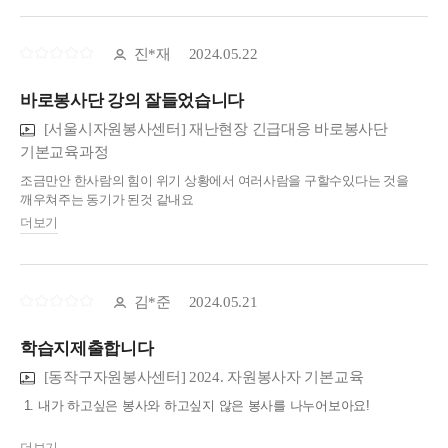
진*재
2024.05.22
바로봉사단 강의 잘들었습니다
[서울시자원봉사센터] 재난현장 긴급대응 바로봉사단
기본교육과정
조금만안 한사람의 힘이 위기 상황에서 여러사람을 구할수있다는 것을
깨우쳐주는 동기가 된것 같내요
감사합니다
더보기
김*준
2024.05.21
학습지제출합니다
[동작구자원봉사센터] 2024. 자원봉사자 기본교육
1. 내가 하고싶은 봉사와 하고싶지 않은 봉사를 나누어보아요!
- 학창 시절 개인 요양원(?)에서 봉사활동을 한 적이 있었는데,
더보기