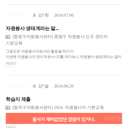
김*희
2024.07.06
자원봉사 생태계라는 말...
[중랑구자원봉사센터] 중랑구 자원봉사 신규 관리자
기본교육
그동안은 자원봉사자로서만 활동을 하다가
이번에 자원봉사자 관리자로서 OT를 하다보니 자원봉사 생태계라는 말이
참 신선하게 들렸습니다.
더보기
더구나 김의욱 선생님의 강의 중 인용 문구 하나하나가 너무 의미 있고
함축적인 자료들이라 한눈에 이해가 되었습니다. 감사드립니다.
기간 안에 궁금한 내용 있으면 다시 강의 들으러 오겠습니다.
봉사자들의 마음까지 잘 살피라는 말씀 염두에 두고 활동하겠습니다.
감사합니다.
김*솔
2024.06.26
학습지 제출
[동작구자원봉사센터] 2024. 자원봉사자 기본교육
더보기